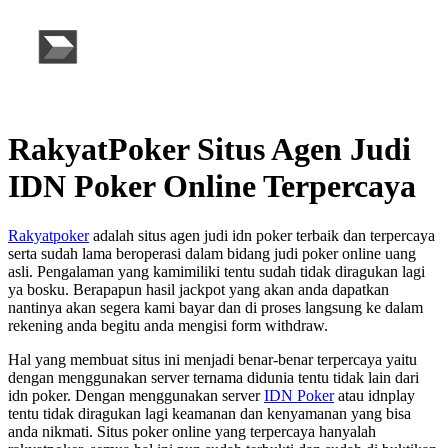
RakyatPoker Situs Agen Judi
IDN Poker Online Terpercaya
Rakyatpoker
adalah situs agen judi idn poker terbaik dan terpercaya
serta sudah lama beroperasi dalam bidang judi poker online uang
asli. Pengalaman yang kamimiliki tentu sudah tidak diragukan lagi
ya bosku. Berapapun hasil jackpot yang akan anda dapatkan
nantinya akan segera kami bayar dan di proses langsung ke dalam
rekening anda begitu anda mengisi form withdraw.
Hal yang membuat situs ini menjadi benar-benar terpercaya yaitu
dengan menggunakan server ternama didunia tentu tidak lain dari
idn poker. Dengan menggunakan server
IDN Poker
atau idnplay
tentu tidak diragukan lagi keamanan dan kenyamanan yang bisa
anda nikmati. Situs poker online yang terpercaya hanyalah