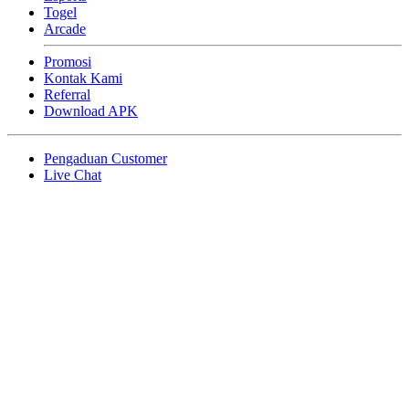
Togel
Arcade
Promosi
Kontak Kami
Referral
Download APK
Pengaduan Customer
Live Chat