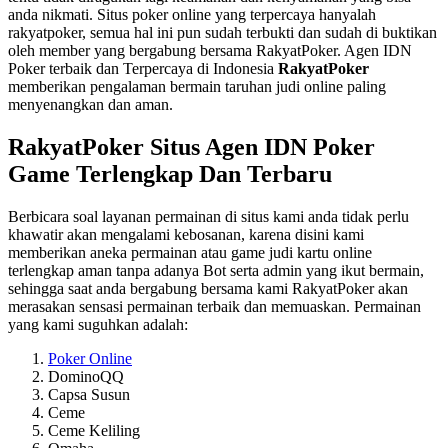
anda nikmati. Situs poker online yang terpercaya hanyalah
rakyatpoker, semua hal ini pun sudah terbukti dan sudah di buktikan
oleh member yang bergabung bersama RakyatPoker. Agen IDN
Poker terbaik dan Terpercaya di Indonesia
RakyatPoker
memberikan pengalaman bermain taruhan judi online paling
menyenangkan dan aman.
RakyatPoker Situs Agen IDN Poker
Game Terlengkap Dan Terbaru
Berbicara soal layanan permainan di situs kami anda tidak perlu
khawatir akan mengalami kebosanan, karena disini kami
memberikan aneka permainan atau game judi kartu online
terlengkap aman tanpa adanya Bot serta admin yang ikut bermain,
sehingga saat anda bergabung bersama kami RakyatPoker akan
merasakan sensasi permainan terbaik dan memuaskan. Permainan
yang kami suguhkan adalah:
Poker Online
DominoQQ
Capsa Susun
Ceme
Ceme Keliling