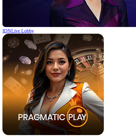
IDNLive Lobby