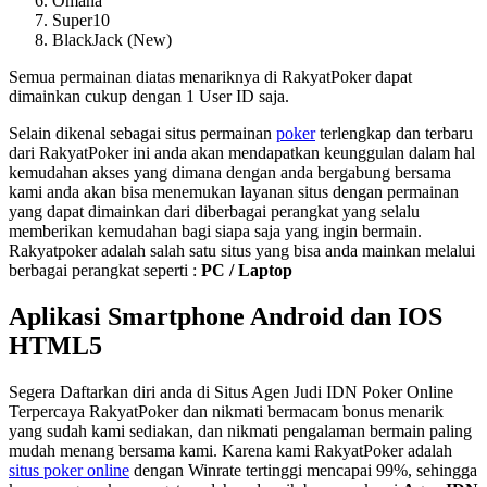
Omaha
Super10
BlackJack (New)
Semua permainan diatas menariknya di RakyatPoker dapat
dimainkan cukup dengan 1 User ID saja.
Selain dikenal sebagai situs permainan
poker
terlengkap dan terbaru
dari RakyatPoker ini anda akan mendapatkan keunggulan dalam hal
kemudahan akses yang dimana dengan anda bergabung bersama
kami anda akan bisa menemukan layanan situs dengan permainan
yang dapat dimainkan dari diberbagai perangkat yang selalu
memberikan kemudahan bagi siapa saja yang ingin bermain.
Rakyatpoker adalah salah satu situs yang bisa anda mainkan melalui
berbagai perangkat seperti :
PC / Laptop
Aplikasi Smartphone Android dan IOS
HTML5
Segera Daftarkan diri anda di Situs Agen Judi IDN Poker Online
Terpercaya RakyatPoker dan nikmati bermacam bonus menarik
yang sudah kami sediakan, dan nikmati pengalaman bermain paling
mudah menang bersama kami. Karena kami RakyatPoker adalah
situs poker online
dengan Winrate tertinggi mencapai 99%, sehingga