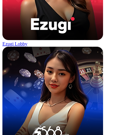
Ezugi Lobby