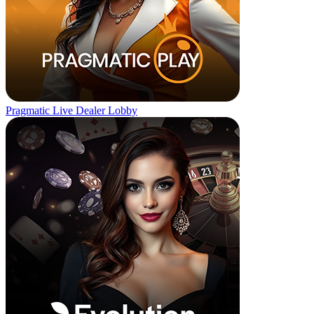
Pragmatic Live Dealer Lobby