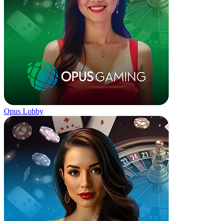
Opus Lobby