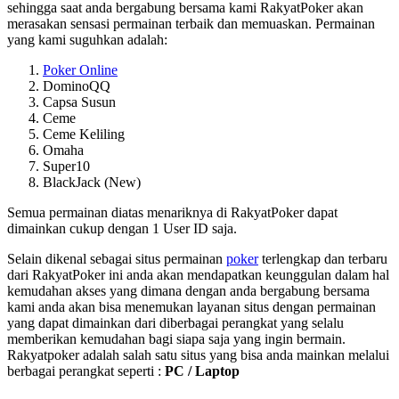
sehingga saat anda bergabung bersama kami RakyatPoker akan
merasakan sensasi permainan terbaik dan memuaskan. Permainan
yang kami suguhkan adalah:
Poker Online
DominoQQ
Capsa Susun
Ceme
Ceme Keliling
Omaha
Super10
BlackJack (New)
Semua permainan diatas menariknya di RakyatPoker dapat
dimainkan cukup dengan 1 User ID saja.
Selain dikenal sebagai situs permainan
poker
terlengkap dan terbaru
dari RakyatPoker ini anda akan mendapatkan keunggulan dalam hal
kemudahan akses yang dimana dengan anda bergabung bersama
kami anda akan bisa menemukan layanan situs dengan permainan
yang dapat dimainkan dari diberbagai perangkat yang selalu
memberikan kemudahan bagi siapa saja yang ingin bermain.
Rakyatpoker adalah salah satu situs yang bisa anda mainkan melalui
berbagai perangkat seperti :
PC / Laptop