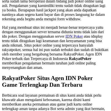
serta sudah lama beroperasi dalam bidang judi poker online uang
asli. Pengalaman yang kamimiliki tentu sudah tidak diragukan lagi
ya bosku. Berapapun hasil jackpot yang akan anda dapatkan
nantinya akan segera kami bayar dan di proses langsung ke dalam
rekening anda begitu anda mengisi form withdraw.
Hal yang membuat situs ini menjadi benar-benar terpercaya yaitu
dengan menggunakan server ternama didunia tentu tidak lain dari
idn poker. Dengan menggunakan server
IDN Poker
atau idnplay
tentu tidak diragukan lagi keamanan dan kenyamanan yang bisa
anda nikmati. Situs poker online yang terpercaya hanyalah
rakyatpoker, semua hal ini pun sudah terbukti dan sudah di buktikan
oleh member yang bergabung bersama RakyatPoker. Agen IDN
Poker terbaik dan Terpercaya di Indonesia
RakyatPoker
memberikan pengalaman bermain taruhan judi online paling
menyenangkan dan aman.
RakyatPoker Situs Agen IDN Poker
Game Terlengkap Dan Terbaru
Berbicara soal layanan permainan di situs kami anda tidak perlu
khawatir akan mengalami kebosanan, karena disini kami
memberikan aneka permainan atau game judi kartu online
terlengkap aman tanpa adanya Bot serta admin yang ikut bermain,