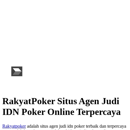
RakyatPoker Situs Agen Judi
IDN Poker Online Terpercaya
Rakyatpoker
adalah situs agen judi idn poker terbaik dan terpercaya